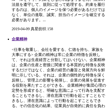
法規を遵守して、規則に従って処理する。約束を履行
するのは、個人のイメージを保つ必要があるだけでは
なく、単位の進取、誠実、担当のイメージを確立する
必要があります。...
2019-04-09
真星纺织
158
企業精神
<仕事を敬重し、会社を愛する、仁徳を持ち、家族を
大事にする> 企業の精神は常に企業の特徴を反映し
て、それは生産経営と分割してはいけない。企業精神
は、企業の生産と密接に関連する本質的な特徴を反映
するだけではなく、企業の経営の趣旨と発展方向を鮮
明に示している。それは、企業の個性的な特徴を深く
反映し、管理上の影響を発揮し、企業の発展を促進す
る役割を果たすことができる。 企業精神が集団心理の
定勢を形成すると、明確な意識によって行為を支配す
ることもできるし、潜在意識で行動を起こすこともで
きるし、潜在意識によって行動を起こすこともでき
る。その信念化の結果、従業員が自発的に責任を負わ