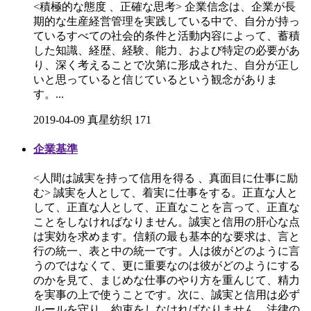
<積極的な態度 、正確な思考> 企業信念は、企業が長
期的な生産経営管理を実践している中で、自分が持っ
ているすべての社会的条件と活動内容によって、蓄積
した知識、経歴、経験、能力、および特定の必要があ
り、深く考えることで次第に形成された、自分が正し
いと思っていると信じているという観念がありま
す。...
2019-04-09
真星纺织
171
企業基準
<人間は誠実を持って信用を得る 、真面目に仕事に励
む> 誠実を人として、着実に仕事をする。正直な人と
して、正直な人として、正直なことを言って、正直な
ことをしなければなりません。誠実と信用の肝心な点
は実効を求めます。信頼の最も基本的な要求は、言と
行の統一、表と中の統一です。人は彼がどのように言
うのではなくて、更に重要なのは彼がどのようにする
のかを見て、まじめな仕事のやり方を重んじて、精力
を実事の上で使うことです。次に、誠実と信用は必ず
ルールを守り、約束をしなければなりません。法律の