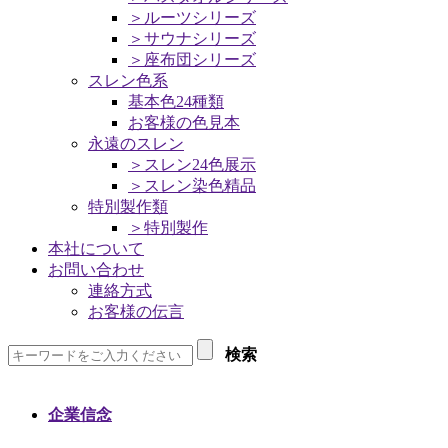
＞ルーツシリーズ
＞サウナシリーズ
＞座布団シリーズ
スレン色系
基本色24種類
お客様の色見本
永遠のスレン
＞スレン24色展示
＞スレン染色精品
特別製作類
＞特別製作
本社について
お問い合わせ
連絡方式
お客様の伝言
検索
企業信念