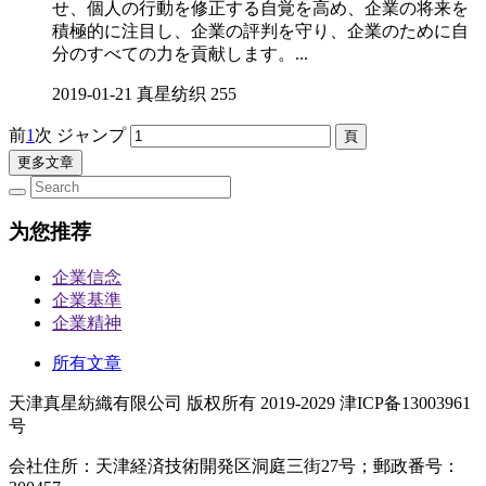
せ、個人の行動を修正する自覚を高め、企業の将来を
積極的に注目し、企業の評判を守り、企業のために自
分のすべての力を貢献します。...
2019-01-21
真星纺织
255
前
1
次
ジャンプ
更多文章
为您推荐
企業信念
企業基準
企業精神
所有文章
天津真星紡織有限公司 版权所有 2019-2029 津ICP备13003961
号
会社住所：天津経済技術開発区洞庭三街27号；郵政番号：