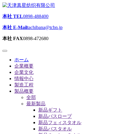
本社 TEL
0898-488400
本社 E-Mail
tachibana@tcbn.jp
本社 FAX
0898-472680
ホーム
企業概要
企業文化
情報中心
製造工程
製品概要
全部
最新製品
新品ギフト
新品バスロープ
新品フェィスタオル
新品バスタオル