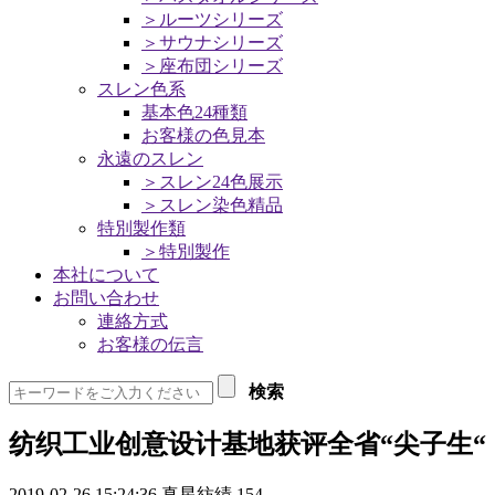
＞ルーツシリーズ
＞サウナシリーズ
＞座布団シリーズ
スレン色系
基本色24種類
お客様の色見本
永遠のスレン
＞スレン24色展示
＞スレン染色精品
特別製作類
＞特別製作
本社について
お問い合わせ
連絡方式
お客様の伝言
検索
纺织工业创意设计基地获评全省“尖子生“
2019-02-26 15:24:36
真星紡績
154