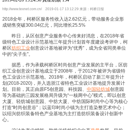
http://www.texnet.com.cn/ 2019-01-17 13:12:29 来源：柯桥日报
2018全年，柯桥区服务性收入达2.62亿元，带动服务企业形
成销售突破300.04亿元，同比增长25.5%
昨日，从区创意产业服务中心传来好消息，在2018年省
级特色工业设计示范基地三年提升计划首年度建设考评中，柯
桥区
纺织工业
创意设计基地被评为“优秀”，成为全省同类单位
中的“尖子生”。
据悉，作为承载柯桥区时尚创意产业发展的主平台，区纺
织工业创意设计基地成立于2008年，于2012年被评为省级特
色工业设计示范基地。2018年，柯桥区启动了新三年提升计
划(2018-2020)，并入选浙江省特色工业设计基地提升发展计
划。目前，其正由原F5创意园、科技园、
中国轻纺城
创意园
等为基础的三园发展格局升级为“一核两中心”模式，即以创意
大厦、轻纺城创意园、中纺大厦、中纺国际时尚中心等为核心
打造“时尚创意谷”；以蓝印时尚小镇为主打造染整艺术中心；
以绍兴纺织装备特色产业基地为主打造纺织装备设计创新中
心。