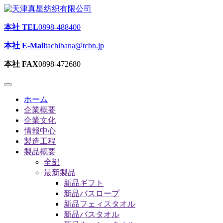
本社 TEL
0898-488400
本社 E-Mail
tachibana@tcbn.jp
本社 FAX
0898-472680
ホーム
企業概要
企業文化
情報中心
製造工程
製品概要
全部
最新製品
新品ギフト
新品バスロープ
新品フェィスタオル
新品バスタオル