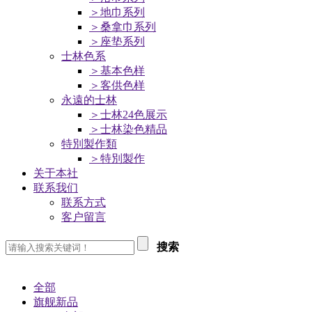
＞地巾系列
＞桑拿巾系列
＞座垫系列
士林色系
＞基本色样
＞客供色样
永遠的士林
＞士林24色展示
＞士林染色精品
特別製作類
＞特別製作
关于本社
联系我们
联系方式
客户留言
搜索
全部
旗舰新品