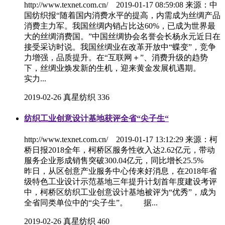
http://www.texnet.com.cn/ 2019-01-17 08:59:08 来源：中
国纺织报“随着国内消费水平的提高，内需成为丝绸产品
消费主力军。我国丝绸内销占比达60%，已成为世界最
大的丝绸消费国。”中国丝绸协会名誉会长杨永元近日在
接受采访时说。我国丝绸业在改革开放中“蝶变”，竞争
力增强，品质提升。在“互联网＋”、消费升级的趋势
下，丝绸业焕发新的生机，迎来黄金发展机遇期。
实力...
2019-02-26
真星纺织
336
纺织工业创意设计基地获评全省“尖子生“
http://www.texnet.com.cn/ 2019-01-17 13:12:29 来源：柯
桥日报2018全年，柯桥区服务性收入达2.62亿元，带动
服务企业形成销售突破300.04亿元，同比增长25.5%
昨日，从区创意产业服务中心传来好消息，在2018年省
级特色工业设计示范基地三年提升计划首年度建设考评
中，柯桥区纺织工业创意设计基地被评为“优秀”，成为
全省同类单位中的“尖子生”。 据...
2019-02-26
真星纺织
460